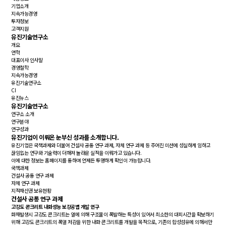
기업소개
지속가능경영
투자정보
고객지원
유진기술연구소
개요
연혁
대표이사 인사말
경영철학
지속가능경영
유진기술연구소
CI
유진뉴스
유진기술연구소
연구소 소개
연구분야
연구성과
유진기업이 이뤄온 눈부신 성과를 소개합니다.
유진기업은 국책과제와 더불어 건설사 공통 연구 과제, 자체 연구 과제 등 주어진 미션에 성실하게 임하고
끊임없는 연구와 기술력이 더해져 놀라운 실적을 이뤄가고 있습니다.
이에 대한 정보는 홈페이지를 통하여 언제든 투명하게 확인이 가능합니다.
국책과제
건설사 공통 연구 과제
자체 연구 과제
지적재산권 보유현황
건설사 공통 연구 과제
고강도 콘크리트 내화성능 보강공법 개발 연구
화재발생시 고강도 콘크리트는 열에 의해 구조물이 폭발하는 특성이 있어서 최소한의 대피시간을 확보하기
위해 고강도 콘크리트의 폭열 저감을 위한 내화 콘크리트를 개발을 목적으로, 기존의 합성섬유에 의해서만