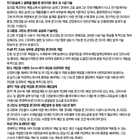
전기로슬래그 골재를 활용한 콘크리트 제조 및 시공기술
철강을 제조하는 제철소에서 발생되는 슬래그 중에서 고로 슬래그는 전량 재활용이 되나, 전기로에서는
발생되는 제강 슬래그는 재활용률이 낮아 대부분에 매립에 의존하고 있어서, 환경측면이나 자원의
고부가가치화 측면에서 콘크리트용 골재로 활용하기 위한 연구를 수행 중에 있으며, 장기적인 콘크리트의
품질 안정성을 모니터링 중으로, 향후 콘크리트 재료 산업에서의 다양성 확보 및 친환경성에 효과가 클
것으로 기대된다.
초고층용 고성능 콘크리트 실용화 기술개발
초고층 구조물의 시공이 가능하도록 초고성능 콘크리트의 경제성을 고려한 시공기술 확보를 목적으로 하여
압축강도 100, 150MPa 발현 및 500m 이상 펌프 압송이 가능한 초고성능 콘크리트 배합 설계 기술
확보가 본 연구의 목표이다.
Half PC Slab 상부용 균열저감 콘크리트 개발
진동 및 콘크리트 재료분리, 수축등에 의해 발생되는 균열저감을 위하여 배합설계단계에서 낮은 단위수량
및 팽창성, 재료분리저항성 등에 대하여 검토하고 최적 배합을 도출함으로써 균열 저감 콘크리트의 개발을
목적으로 한다.
탄소 저감형 시멘트 Zero 바닥 마감용 모르타르 개발
산업부산물 형태의 자극제 및 무기질 부산물의 자원 순환형 재료를 이용하여 시멘트로부터 발생되는
온실가스를 저감하는 동시에 환경을 배려하는 그린 기능성 친환경 결합재의 개발과 이를 이용한 바닥
마감용 모르타르 개발을 목적으로 한다.
준PC 적용 균열 저감형 콘크리트 배합설계
준PC계 감수제 사용 배합설계로서 감수효과 개선에 따른 콘크리트 배합 단위수량 감소 유도, 단위수량
감소 및 결합재 설계 방식을 기존 2성분계(시멘트+플라이애시) 에서 3성분계 (시멘트+고로슬래그+플라
이애시)로 변경하여 콘크리트의 균열발생 감소를 유도하였다.
초고강도 초저발열 콘크리트 배합설계 및 현장 시공성 평가
초고층화 구조물의 시공에 따른 매스부재의 사용 증대로 저발열 콘크리트의 시공이 요구되며, 초고강도
콘크리트의 시공시 수화발열을 최대한 지연시켜 수화열에 의한 온도균열 발생 억제가 필요하다. 따라서 본
연구에서 고강도 및 초고강도 수준별 최적 배합 및 원자재 사용 조건 제시하고자 한다.
에코 건식 모르타르 개발
경제적인 주택용 바닥 마감용 모르타르 개발 및 제조 생산 기술을 확보하여 건설현장에 적용할 수 있는
기술을 개발함으로써 시멘트로부터 발생되는 온실가스를 대폭 저감하는 동시에 환경을 배려하는 그린
기능성 친환경 재료 개발 및 실용화 기술 개발을 목적으로 하였다.