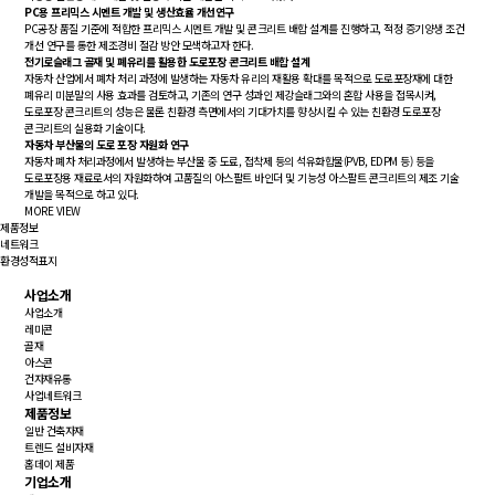
PC용 프리믹스 시멘트 개발 및 생산효율 개선연구
PC공장 품질 기준에 적합한 프리믹스 시멘트 개발 및 콘크리트 배합 설계를 진행하고, 적정 증기양생 조건
개선 연구를 통한 제조경비 절감 방안 모색하고자 한다.
전기로슬래그 골재 및 폐유리를 활용한 도로포장 콘크리트 배합 설계
자동차 산업에서 폐차 처리 과정에 발생하는 자동차 유리의 재활용 확대를 목적으로 도로포장재에 대한
폐유리 미분말의 사용 효과를 검토하고, 기존의 연구 성과인 제강슬래그와의 혼합 사용을 접목시켜,
도로포장 콘크리트의 성능은 물론 친환경 측면에서의 기대가치를 향상시킬 수 있는 친환경 도로포장
콘크리트의 실용화 기술이다.
자동차 부산물의 도로 포장 자원화 연구
자동차 폐차 처리과정에서 발생하는 부산물 중 도료, 접착제 등의 석유화합물(PVB, EDPM 등) 등을
도로포장용 재료로서의 자원화하여 고품질의 아스팔트 바인더 및 기능성 아스팔트 콘크리트의 제조 기술
개발을 목적으로 하고 있다.
MORE VIEW
제품정보
네트워크
환경성적표지
사업소개
사업소개
레미콘
골재
아스콘
건자재유통
사업네트워크
제품정보
일반 건축자재
트렌드 설비자재
홈데이 제품
기업소개