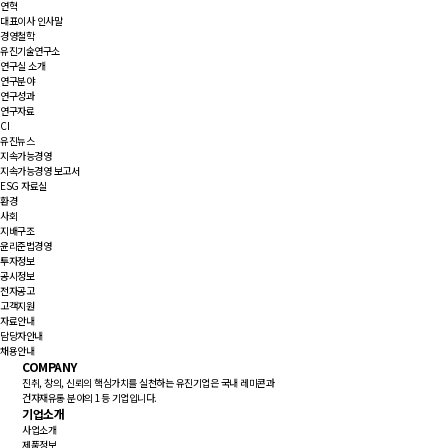
연혁
대표이사 인사말
경영철학
유진기술연구소
연구실 소개
연구분야
연구성과
연구자료
CI
유진뉴스
지속가능경영
지속가능경영 보고서
ESG 자료실
환경
사회
지배구조
윤리준법경영
투자정보
공시정보
전자공고
고객지원
자료안내
담당자안내
채용안내
COMPANY
진취, 창의, 신뢰의 핵심가치를 실천하는 유진기업은 국내 레미콘과
건자재유통 분야의 1등 기업입니다.
기업소개
사업소개
제품정보