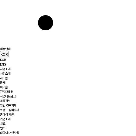
채용안내
KOR
KOR
ENG
사업소개
사업소개
레미콘
골재
아스콘
건자재유통
사업네트워크
제품정보
일반 건축자재
트렌드 설비자재
홈데이 제품
기업소개
개요
연혁
대표이사 인사말