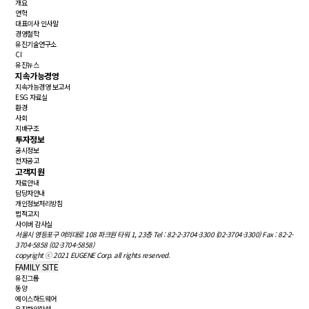
개요
연혁
대표이사 인사말
경영철학
유진기술연구소
CI
유진뉴스
지속가능경영
지속가능경영 보고서
ESG 자료실
환경
사회
지배구조
투자정보
공시정보
전자공고
고객지원
자료안내
담당자안내
개인정보처리방침
법적고지
사이버 감사실
서울시 영등포구 여의대로 108 파크원 타워 1, 23층
Tel : 82-2-3704-3300 (02-3704-3300)
Fax : 82-2-
3704-5858 (02-3704-5858)
copyright ⓒ 2021 EUGENE Corp. all rights reserved.
FAMILY SITE
유진그룹
동양
에이스하드웨어
유진한일합섬