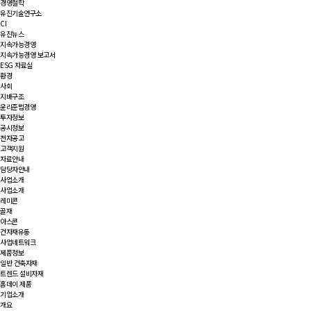
경영철학
유진기술연구소
CI
유진뉴스
지속가능경영
지속가능경영 보고서
ESG 자료실
환경
사회
지배구조
윤리준법경영
투자정보
공시정보
전자공고
고객지원
자료안내
담당자안내
사업소개
사업소개
레미콘
골재
아스콘
건자재유통
사업네트워크
제품정보
일반 건축자재
트렌드 설비자재
홈데이 제품
기업소개
개요