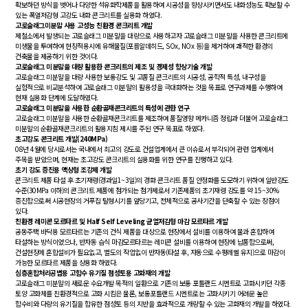
확보하던 방식을 벗어나 다양한 석유화학제품을 활용하여 시공성을 향상시키면서도 내화성능도 확보할 수
있는 폭열저감형 고강도 내화 콘크리트를 실용화 하였다.
고로슬래그미분말 사용 고성능 친환경 콘크리트 개발
제철소에서 발생되는 고로슬래그 미분말을 대량으로 사용하고자 고로슬래그 미분말을 사용한 콘크리트에
미생물을 투여하여 현장적용시에 유해물질(포름알데히드, SOx, NOx 등)을 제거하여 쾌적한 환경의
건축물을 제공하기 위한 것이다.
고로슬래그 미분말을 대량 활용한 콘크리트의 제조 및 경제성 향상기술 개발
고로슬래그 미분말을 대량 사용한 보통강도 및 고품질 콘크리트의 시공성, 공학적 특성, 내구성을
실험적으로 비교분석하여 고로슬래그 미분말의 활용성을 극대화하는 것을 목표로 연구과제를 수행하여
현재 실용화 단계에 도달하였다.
고로슬래그 미분말을 사용한 순환골재콘크리트의 특성에 관한 연구
고로슬래그 미분말을 사용한 순환골재콘크리트를 제조하여 품질영향 메카니즘 정립과 더불어 고로슬래그
미분말의 순환골재콘크리트의 활용지침 제시를 주된 연구 목표로 하였다.
초고강도 콘크리트 개발(240MPa)
08년 4월에 당시로서는 국내에서 최고의 강도로 건설업계에서 큰 이슈로서 부각되어 관련 업계에서
주목을 받았으며, 현재는 초고강도 콘크리트의 실용화를 위한 연구를 진행하고 있다.
초기 강도 증진용 액상형 조강제 개발
콘크리트 제품 타설 후 초기재령(경과일1~3일)의 경화 콘크리트 품질 안정화를 도모하기 위하여 일반강도
수준(30MPa 이하)의 콘크리트 제품에 첨가되는 첨가제로서 기존제품의 초기재령 강도를 약 15~30%
증진함으로써 시공현장의 거푸집 탈형시기를 앞당기고, 전체적으로 공사기간을 단축할 수 있는 장점이
있다.
친환경 레미콘 모르타르 및 Half Self Leveling 균열저감형 마감 모르타르 개발
공동주택 바닥용 모르타르는 기존의 건식 제품을 대상으로 현장에서 설비를 이용하여 물과 혼합하여
타설하는 방식이었으나, 반자동 습식 마감모르타르는 레미콘 설비를 이용하여 현장에 납품함으로써,
건설현장에 혼합설비가 필요없고, 별도의 작업없이 반자동(타설 후, 자동으로 수평레벨 유지)으로 마감이
가능한 모르타르 제품을 상용화 하였다.
심층혼합처리공법용 고함수 유기질 점성토용 고화재의 개발
고로슬래그 미분말의 새로운 수요개발 목적의 일환으로 기존의 보통 포틀랜드 시멘트로 고화시키던 각종
토양 고화체를 친환경적으로 고화 시킴은 물론, 보통포틀랜드 시멘트로는 고화시키기 어려운 높은
함수비와 다량의 유기질을 함유한 점성토 등의 지반을 효과적으로 개량할 수 있는 고화재의 개발을 하였다.