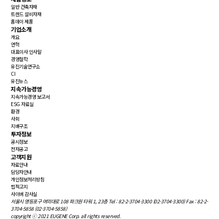
일반 건축자재
트렌드 설비자재
홈데이 제품
기업소개
개요
연혁
대표이사 인사말
경영철학
유진기술연구소
CI
유진뉴스
지속가능경영
지속가능경영 보고서
ESG 자료실
환경
사회
지배구조
투자정보
공시정보
전자공고
고객지원
자료안내
담당자안내
개인정보처리방침
법적고지
사이버 감사실
서울시 영등포구 여의대로 108 파크원 타워 1, 23층
Tel : 82-2-3704-3300 (02-3704-3300)
Fax : 82-2-
3704-5858 (02-3704-5858)
copyright ⓒ 2021 EUGENE Corp. all rights reserved.