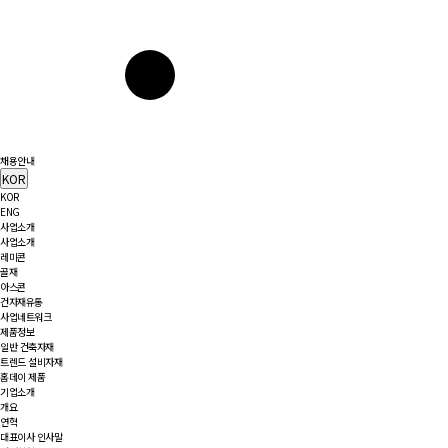
채용안내
KOR
KOR
ENG
사업소개
사업소개
레미콘
골재
아스콘
건자재유통
사업네트워크
제품정보
일반 건축자재
트렌드 설비자재
홈데이 제품
기업소개
개요
연혁
대표이사 인사말