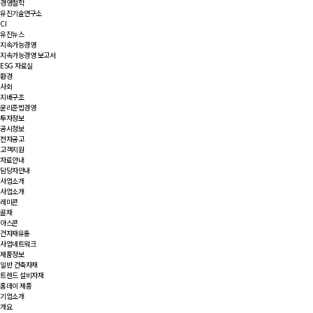
경영철학
유진기술연구소
CI
유진뉴스
지속가능경영
지속가능경영 보고서
ESG 자료실
환경
사회
지배구조
윤리준법경영
투자정보
공시정보
전자공고
고객지원
자료안내
담당자안내
사업소개
사업소개
레미콘
골재
아스콘
건자재유통
사업네트워크
제품정보
일반 건축자재
트렌드 설비자재
홈데이 제품
기업소개
개요