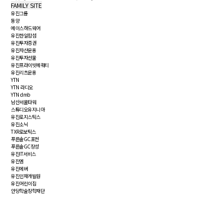
FAMILY SITE
유진그룹
동양
에이스하드웨어
유진한일합섬
유진투자증권
유진자산운용
유진투자선물
유진프라이빗에쿼티
유진리츠운용
YTN
YTN 라디오
YTN dmb
남산서울타워
스튜디오유지니아
유진로지스틱스
유진소닉
TXR로보틱스
푸른솔GC포천
푸른솔GC장성
유진IT서비스
유진엠
유진에버
유진인재개발원
유진어린이집
안당학술장학재단